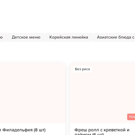
ню
Детское меню
Корейская линейка
Азиатские блюда с
Без риса
Но
 Филадельфия (8 шт)
Фреш ролл с креветкой и
лаймом (6 шт)