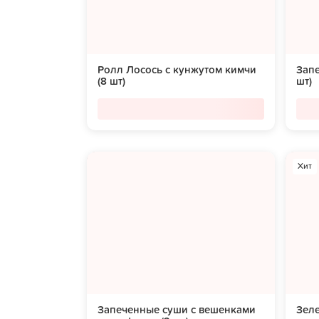
Ролл Лосось с кунжутом кимчи
Запе
(8 шт)
шт)
Хит
Запеченные суши с вешенками
Зеле