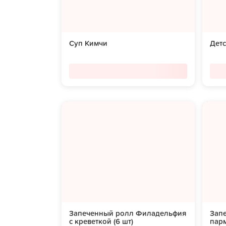
Суп Кимчи
Дет
Запеченный ролл Филадельфия
Зап
с креветкой (6 шт)
парм