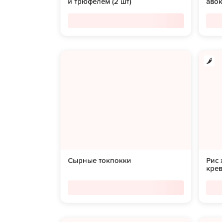
и трюфелем (2 шт)
аво
Сырные токпокки
Рис
кре