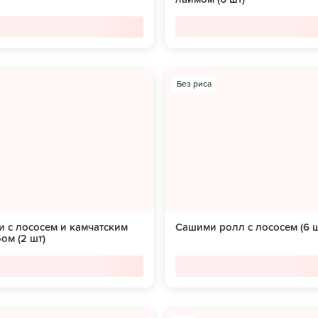
Без риса
 с лососем и камчатским
Сашими ролл с лососем (6 ш
ом (2 шт)