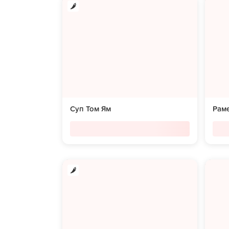
Суп Том Ям
Раме