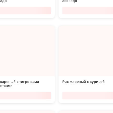
кадо
авокадо
 жареный с тигровыми
Рис жареный с курицей
ветками