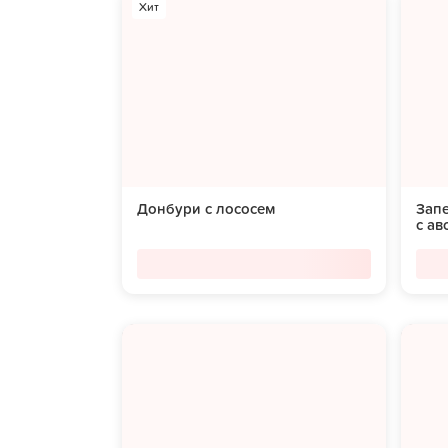
Хит
Донбури с лососем
Зап
с ав