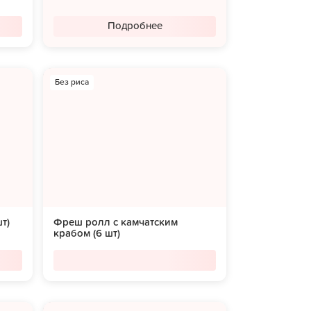
Подробнее
Без риса
т)
Фреш ролл с камчатским
крабом (6 шт)