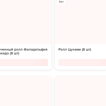
Хит
еченный ролл Филадельфия
Ролл Цунами (8 шт)
окадо (8 шт)