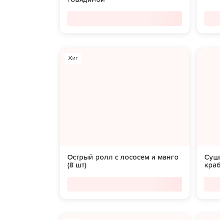
Хит
Острый ролл с лососем и манго
Суши
(8 шт)
краб