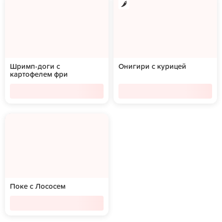
Шримп-доги с
Онигири с курицей
картофелем фри
Поке с Лососем