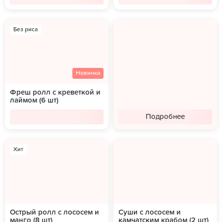
Без риса
Новинка
Фреш ролл с креветкой и
лаймом (6 шт)
Подробнее
Хит
Острый ролл с лососем и
Суши с лососем и
манго (8 шт)
камчатским крабом (2 шт)