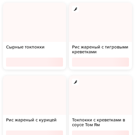
Сырные токпокки
Рис жареный с тигровыми
креветками
Рис жареный с курицей
Токпокки с креветками в
соусе Том Ям