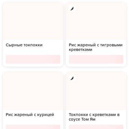
Сырные токпокки
Рис жареный с тигровыми
креветками
Рис жареный с курицей
Токпокки с креветками в
соусе Том Ям