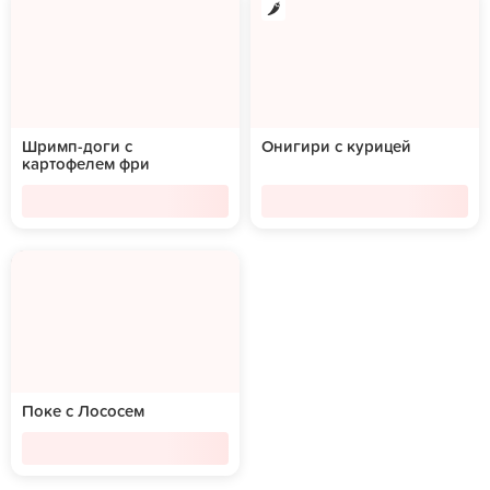
Шримп-доги с
Онигири с курицей
картофелем фри
Поке с Лососем