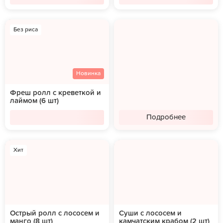
Без риса
Новинка
Фреш ролл с креветкой и
лаймом (6 шт)
Подробнее
Хит
Острый ролл с лососем и
Суши с лососем и
манго (8 шт)
камчатским крабом (2 шт)