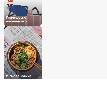
Калейдоскоп
впечатлений
обеспечен!
0
товаров
на
0
₽
И снова кукси!