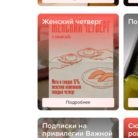
Женский четверг
По
Подробнее
Подписки на
Сю
привилегии Важной
ро