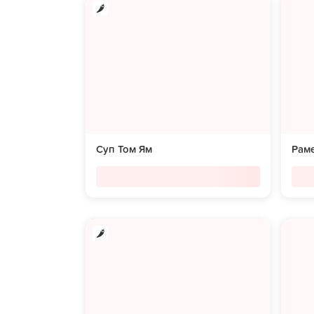
Суп Том Ям
Раме