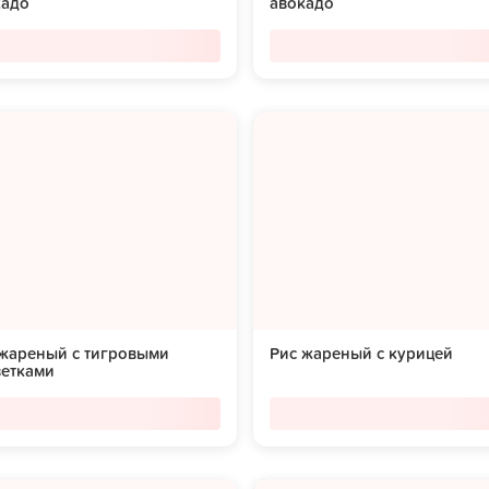
кадо
авокадо
 жареный с тигровыми
Рис жареный с курицей
ветками