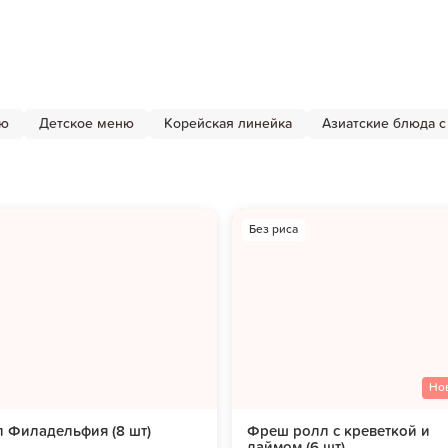
ню
Детское меню
Корейская линейка
Азиатские блюда с
Без риса
Но
 Филадельфия (8 шт)
Фреш ролл с креветкой и
лаймом (6 шт)