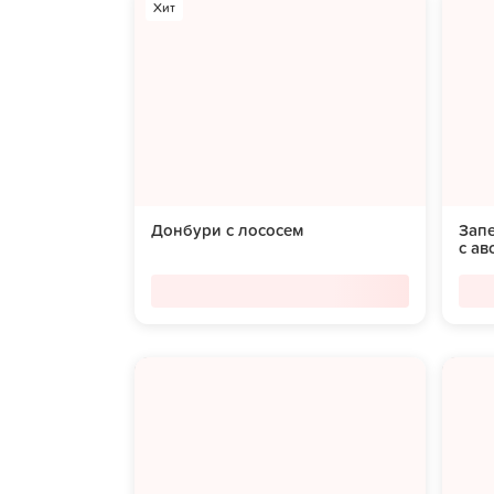
Хит
Донбури с лососем
Зап
с ав