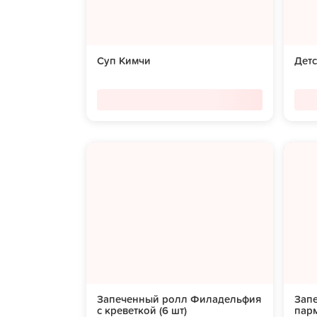
Суп Кимчи
Дет
Запеченный ролл Филадельфия
Зап
с креветкой (6 шт)
парм