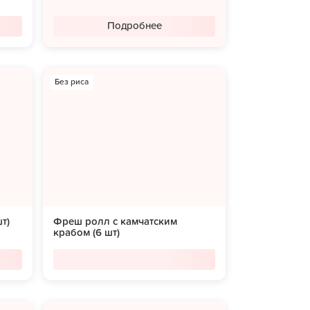
Подробнее
Без риса
т)
Фреш ролл с камчатским
крабом (6 шт)