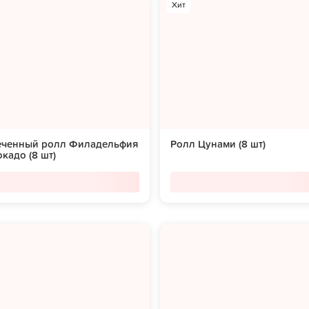
Хит
еченный ролл Филадельфия
Ролл Цунами (8 шт)
окадо (8 шт)