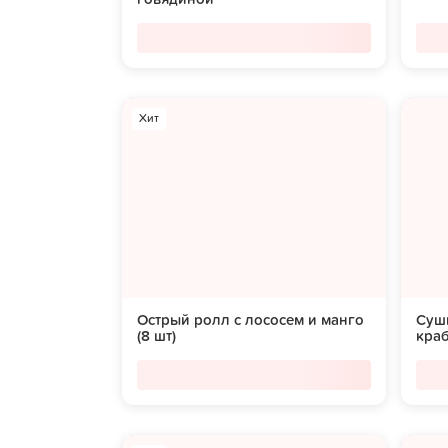
Хит
Острый ролл с лососем и манго
Суши
(8 шт)
краб