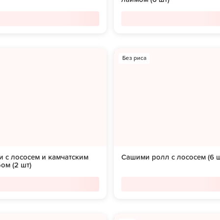
Без риса
 с лососем и камчатским
Сашими ролл с лососем (6 ш
ом (2 шт)