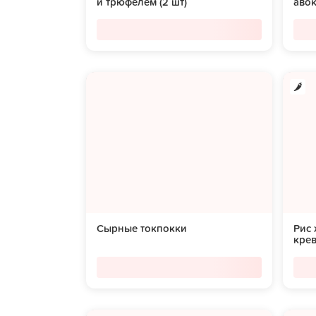
и трюфелем (2 шт)
аво
Сырные токпокки
Рис
кре