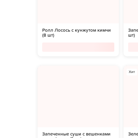
Ролл Лосось с кунжутом кимчи
Запе
(8 шт)
шт)
Хит
Запеченные суши с вешенками
Зеле