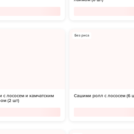
Без риса
 с лососем и камчатским
Сашими ролл с лососем (6 ш
ом (2 шт)