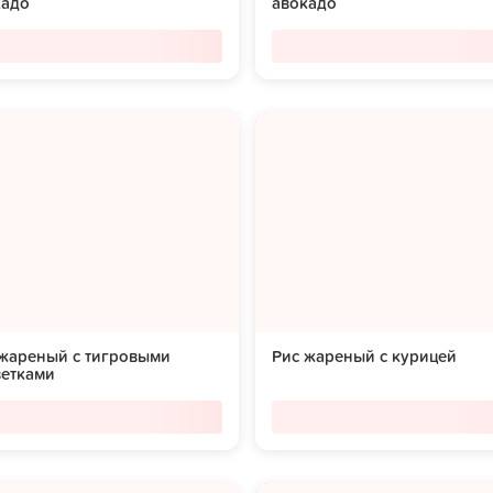
кадо
авокадо
 жареный с тигровыми
Рис жареный с курицей
ветками