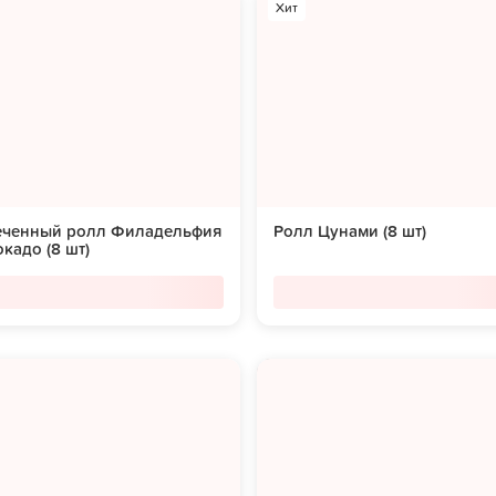
Хит
еченный ролл Филадельфия
Ролл Цунами (8 шт)
окадо (8 шт)