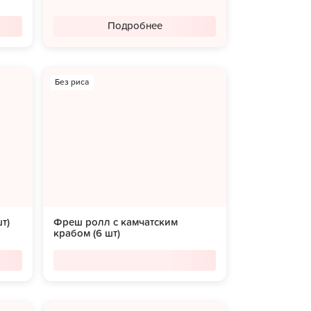
Подробнее
Без риса
т)
Фреш ролл с камчатским
крабом (6 шт)