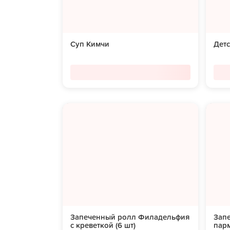
Суп Кимчи
Дет
Запеченный ролл Филадельфия
Зап
с креветкой (6 шт)
парм