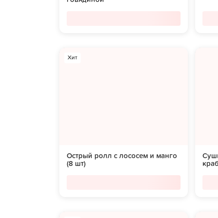
Хит
Острый ролл с лососем и манго
Суши
(8 шт)
краб