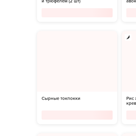
и трюфелем (2 шт)
аво
Сырные токпокки
Рис
кре