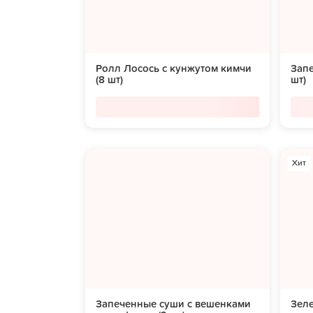
Ролл Лосось с кунжутом кимчи
Запе
(8 шт)
шт)
Хит
Запеченные суши с вешенками
Зеле