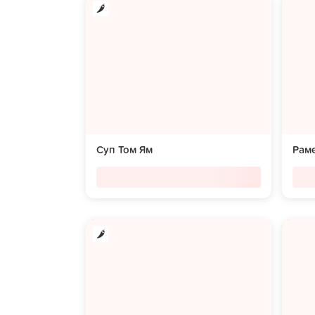
Суп Том Ям
Раме