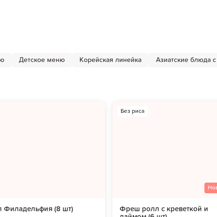
ню
Детское меню
Корейская линейка
Азиатские блюда с
Без риса
Но
 Филадельфия (8 шт)
Фреш ролл с креветкой и
лаймом (6 шт)