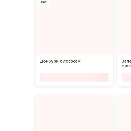
Хит
Донбури с лососем
Зап
с ав