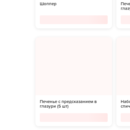
Шоппер
Пече
глаз
Печенье с предсказанием в
Набо
глазури (5 шт)
спи