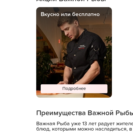
Вкусно или бесплатно
Подробнее
Преимущества Важной Рыб
В поддержку важных
лап
Важная Рыба уже 13 лет радует жител
блюд, которыми можно насладиться, в