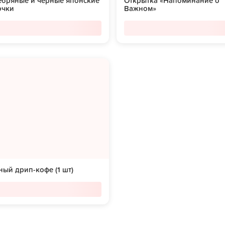
ебряные и черные японские
Открытка «Напоминание о
очки
Важном»
ый дрип-кофе (1 шт)