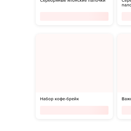
Серебряные японские палочки
Сер
пал
Набор кофе-брейк
Важн