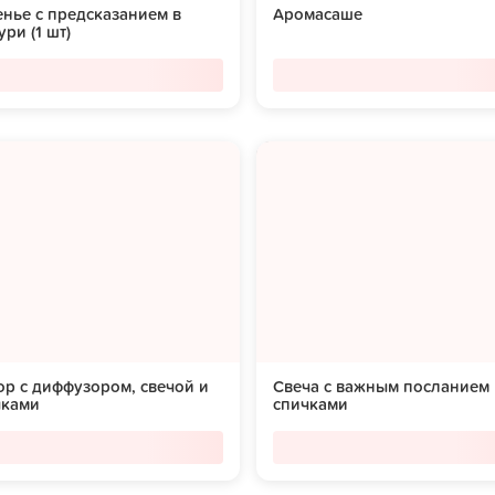
нье с предсказанием в
Аромасаше
ури (1 шт)
р с диффузором, свечой и
Свеча с важным посланием 
чками
спичками