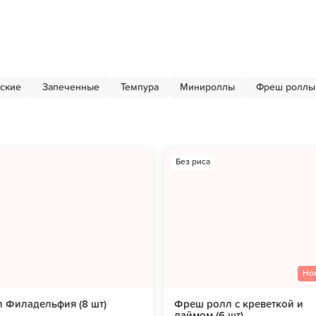
ские
Запеченные
Темпура
Минироллы
Фреш роллы
Без риса
Но
 Филадельфия (8 шт)
Фреш ролл с креветкой и
лаймом (6 шт)