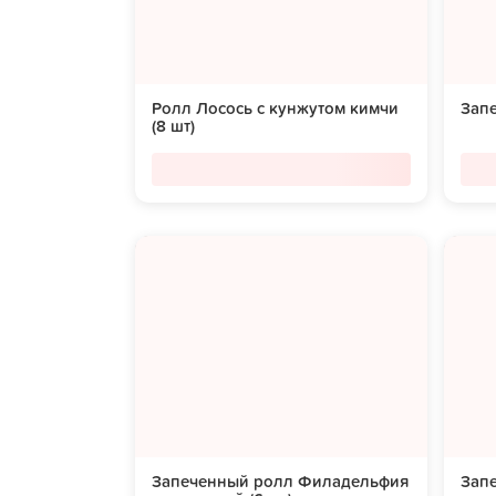
Ролл Лосось с кунжутом кимчи
Запе
(8 шт)
Запеченный ролл Филадельфия
Зап