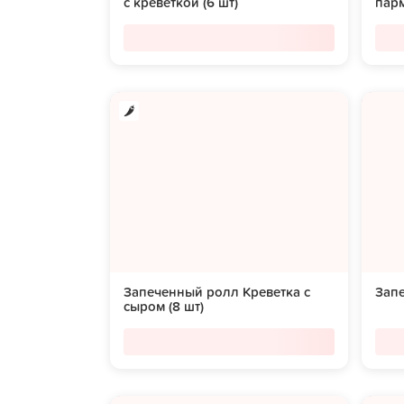
с креветкой (6 шт)
парм
Запеченный ролл Креветка с
Запе
сыром (8 шт)