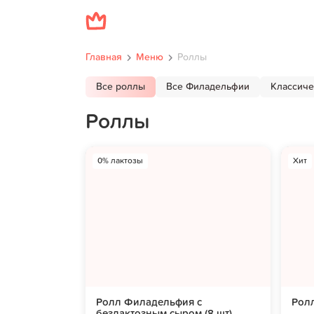
Главная
Меню
Роллы
Все роллы
Все Филадельфии
Классиче
Роллы
0% лактозы
Хит
Ролл Филадельфия с
Ролл
безлактозным сыром (8 шт)