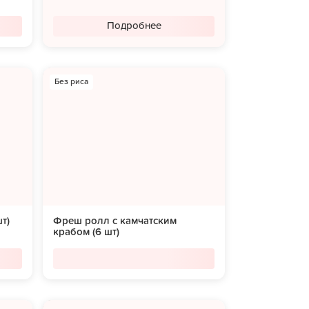
Подробнее
Без риса
т)
Фреш ролл с камчатским
крабом (6 шт)