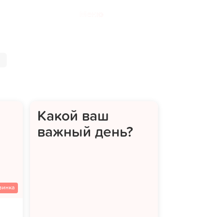
Меню
Какой ваш
важный день?
винка