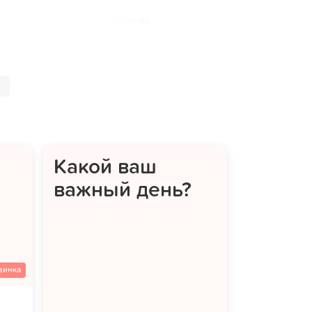
Меню
Какой ваш
важный день?
винка