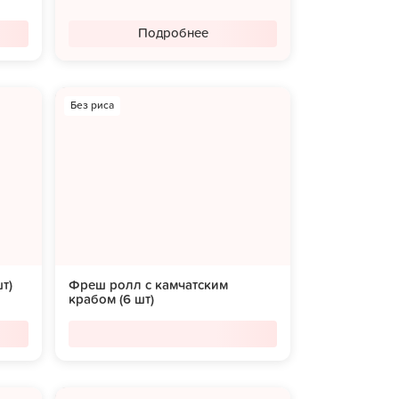
Подробнее
Без риса
т)
Фреш ролл с камчатским
крабом (6 шт)