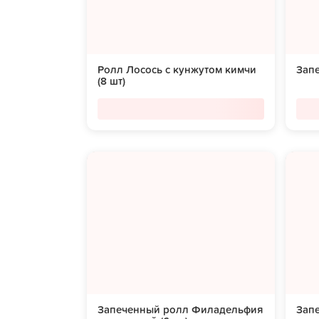
Ролл Лосось с кунжутом кимчи
Запе
(8 шт)
Запеченный ролл Филадельфия
Зап