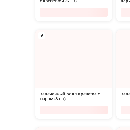
с креветкой (6 шт)
парм
Запеченный ролл Креветка с
Запе
сыром (8 шт)