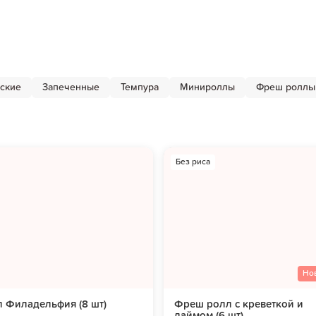
ские
Запеченные
Темпура
Минироллы
Фреш роллы
Без риса
Но
 Филадельфия (8 шт)
Фреш ролл с креветкой и
лаймом (6 шт)