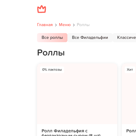
Главная
Меню
Роллы
Все роллы
Все Филадельфии
Классиче
Роллы
0% лактозы
Хит
Ролл Филадельфия с
Ролл
безлактозным сыром (8 шт)