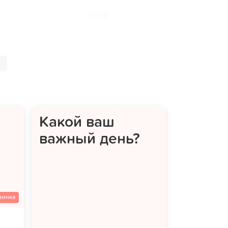
Меню
Какой ваш
важный день?
винка