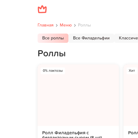
Главная
Меню
Роллы
Все роллы
Все Филадельфии
Классиче
Роллы
0% лактозы
Хит
Ролл Филадельфия с
Ролл
безлактозным сыром (8 шт)