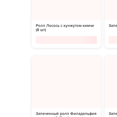
Ролл Лосось с кунжутом кимчи
Запе
(8 шт)
Запеченный ролл Филадельфия
Зап