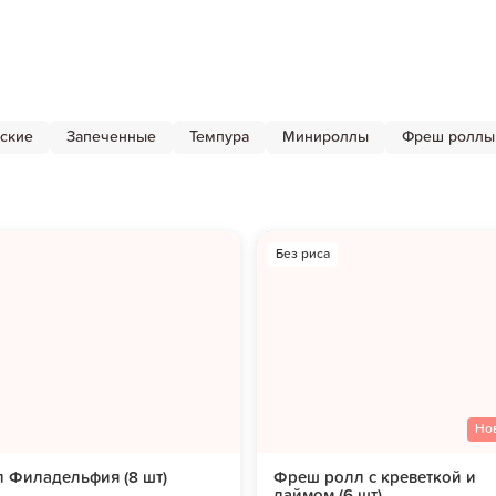
ские
Запеченные
Темпура
Минироллы
Фреш роллы
Без риса
Но
 Филадельфия (8 шт)
Фреш ролл с креветкой и
лаймом (6 шт)