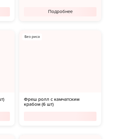
Подробнее
Без риса
т)
Фреш ролл с камчатским
крабом (6 шт)