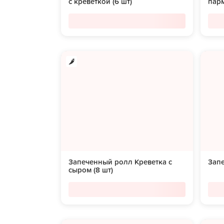
с креветкой (6 шт)
парм
Запеченный ролл Креветка с
Запе
сыром (8 шт)