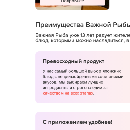
Подробнее
Преимущества Важной Рыб
В поддержку важных
лап
Важная Рыба уже 13 лет радует жител
блюд, которыми можно насладиться, в
Превосходный продукт
У нас самый большой выбор японских
блюд с непревзойденными сочетаниями
вкусов. Мы выбираем лучшие
ингредиенты и строго следим за
качеством на всех этапах
.
Подробнее
С приложением удобнее!
Самовывоз со скидкой