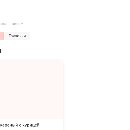
юда с рисом
Токпокки
м
жареный с курицей