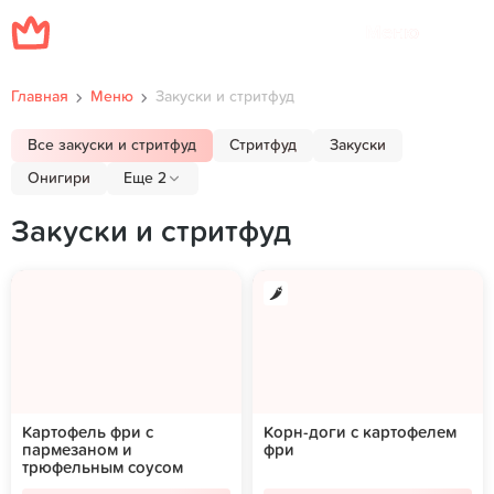
Меню
Главная
Меню
Закуски и стритфуд
Все закуски и стритфуд
Стритфуд
Закуски
Онигири
Еще 2
Закуски и стритфуд
Картофель фри с
Корн-доги с картофелем
пармезаном и
фри
трюфельным соусом