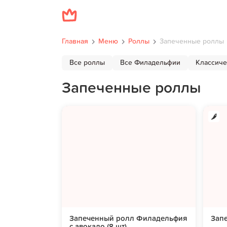
Главная
Меню
Роллы
Запеченные роллы
Все роллы
Все Филадельфии
Классиче
Запеченные роллы
Запеченный ролл Филадельфия
Запе
с авокадо (8 шт)