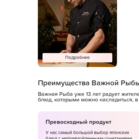
Подробнее
Преимущества Важной Рыб
В поддержку важных
лап
Важная Рыба уже 13 лет радует жител
блюд, которыми можно насладиться, в
Превосходный продукт
У нас самый большой выбор японских
блюд с непревзойденными сочетаниями