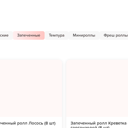
ские
Запеченные
Темпура
Минироллы
Фреш роллы
ченный ролл Лосось (8 шт)
Запеченный ролл Креветка 
горгонзолой (8 шт)