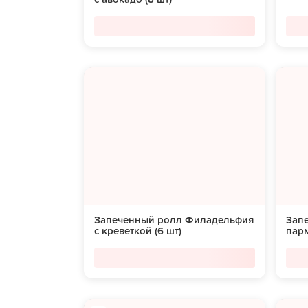
Запеченный ролл Филадельфия
Зап
с креветкой (6 шт)
парм