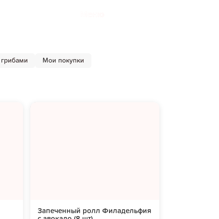
Меню
 грибами
Мои покупки
Запеченный ролл Филадельфия
с авокадо (8 шт)