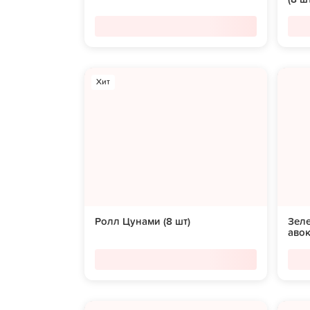
Хит
Ролл Цунами (8 шт)
Зеле
аво