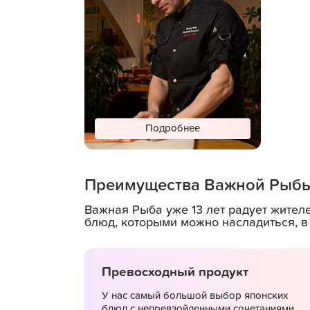
Подробнее
Преимущества Важной Рыб
В поддержку важных
лап
Важная Рыба уже 13 лет радует жител
блюд, которыми можно насладиться, в
Превосходный продукт
У нас самый большой выбор японских
блюд с непревзойденными сочетаниями