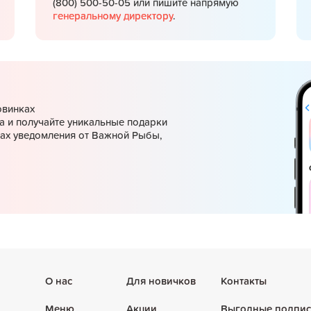
(800) 500-50-05 или пишите напрямую
генеральному директору
.
овинках
а и получайте уникальные подарки
ках уведомления от Важной Рыбы,
О нас
Для новичков
Контакты
Меню
Акции
Выгодные подпис