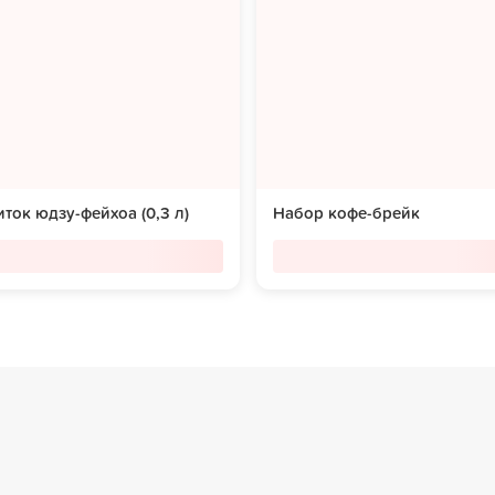
ток юдзу-фейхоа (0,3 л)
Набор кофе-брейк