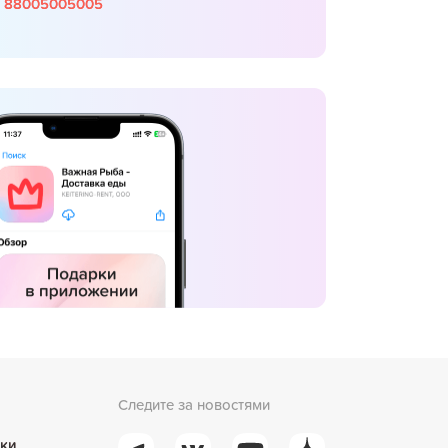
88005005005
Следите за новостями
ки