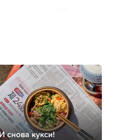
Меню
И снова кукси!