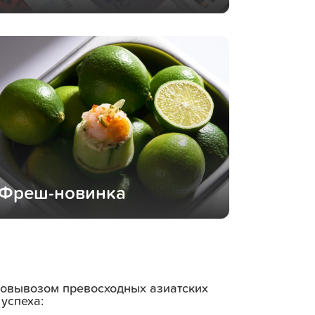
Фреш-новинка
амовывозом превосходных азиатских
успеха: