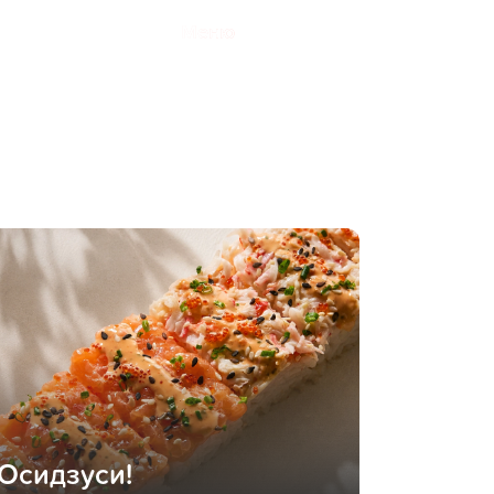
Меню
Осидзуси!