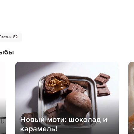
Статьи 62
Рыбы
Новый моти: шоколад и
карамель!