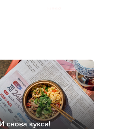
Меню
И снова кукси!