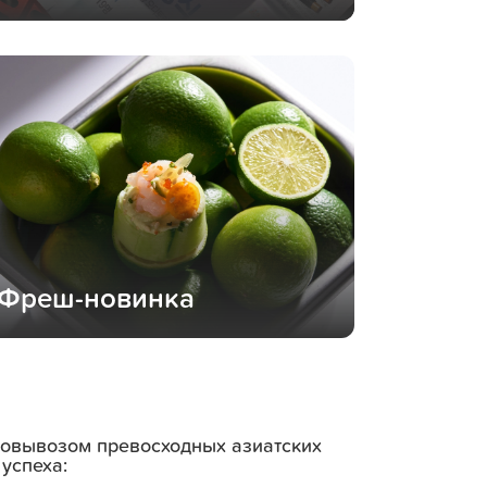
Фреш-новинка
амовывозом превосходных азиатских
успеха: