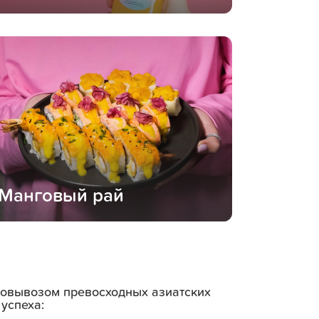
Манговый рай
амовывозом превосходных азиатских
успеха: